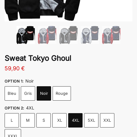
Sweat Tokyo Ghoul
59,90
€
Noir
OPTION 1
:
Bleu
Gris
Noir
Rouge
4XL
OPTION 2
:
L
M
S
XL
4XL
5XL
XXL
XXXL