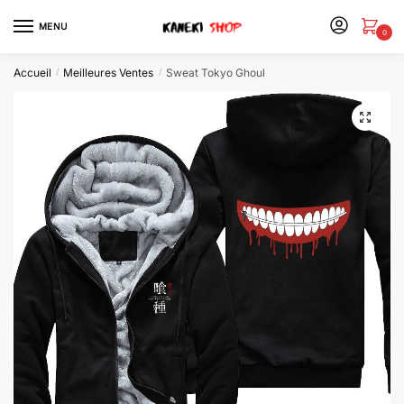
MENU
0
Accueil
Meilleures Ventes
Sweat Tokyo Ghoul
/
/
🔍