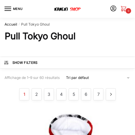
MENU
0
Accueil
Pull Tokyo Ghoul
/
Pull Tokyo Ghoul
SHOW FILTERS
Affichage de 1–9 sur 60 résultats
1
2
3
4
5
6
7