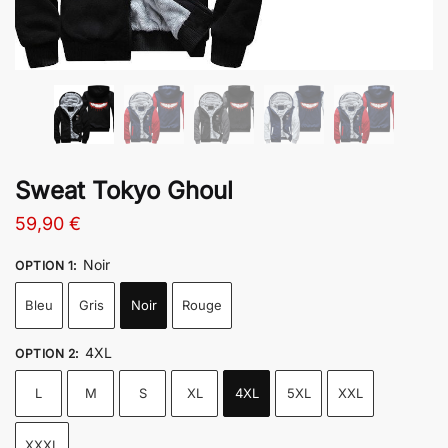
Sweat Tokyo Ghoul
59,90
€
Noir
OPTION 1
:
Bleu
Gris
Noir
Rouge
4XL
OPTION 2
:
L
M
S
XL
4XL
5XL
XXL
XXXL