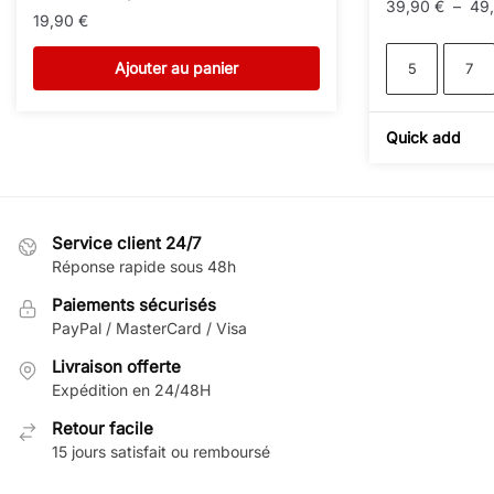
39,90
€
–
49
19,90
€
Ajouter au panier
5
7
Quick add
Service client 24/7
Réponse rapide sous 48h
Paiements sécurisés
PayPal / MasterCard / Visa
Livraison offerte
Expédition en 24/48H
Retour facile
15 jours satisfait ou remboursé