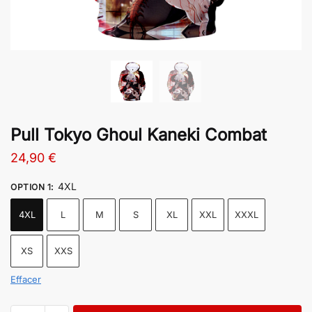
Pull Tokyo Ghoul Kaneki Combat
24,90
€
4XL
OPTION 1
:
4XL
L
M
S
XL
XXL
XXXL
XS
XXS
Effacer