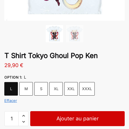
T Shirt Tokyo Ghoul Pop Ken
29,90
€
L
OPTION 1
:
L
M
S
XL
XXL
XXXL
Effacer
Ajouter au panier