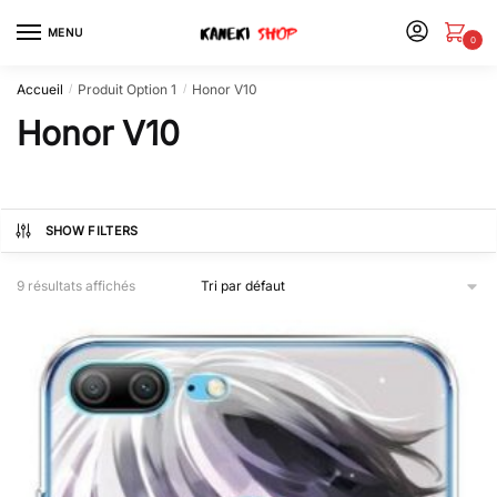
MENU
0
Accueil
Produit Option 1
Honor V10
/
/
Honor V10
SHOW FILTERS
9 résultats affichés