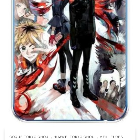
,
,
COQUE TOKYO GHOUL
HUAWEI TOKYO GHOUL
MEILLEURES